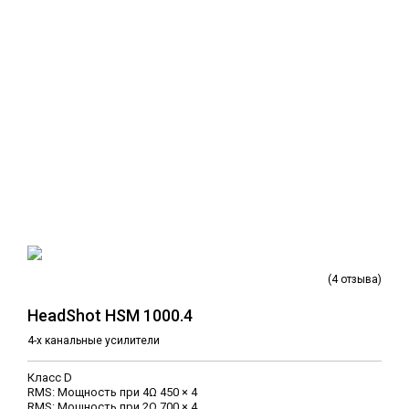
(4 отзыва)
HeadShot HSM 1000.4
4-х канальные усилители
Класс D
RMS: Мощность при 4Ω 450 × 4
RMS: Мощность при 2Ω 700 × 4