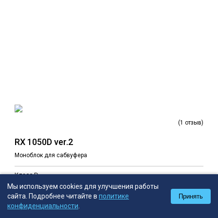
(1 отзыв)
RX 1050D ver.2
Моноблок для сабвуфера
Класс D
RMS: Мощность при 4Ω 540 × 1
Мы используем cookies для улучшения работы
RMS: Мощность при 2Ω 810 × 1
сайта. Подробнее читайте в
политике
Принять
RMS: Мощность при 1Ω 1050 × 1
0
0
0
конфиденциальности
.