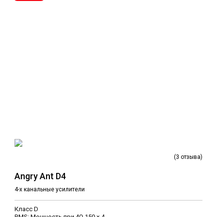
(3 отзыва)
Angry Ant D4
4-х канальные усилители
Класс D
RMS: Мощность при 4Ω 150 × 4