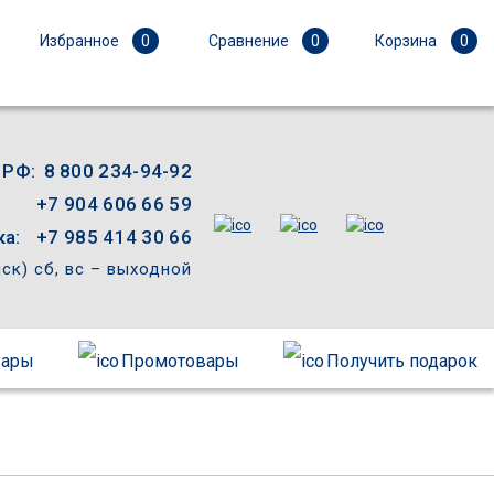
Избранное
0
Сравнение
0
Корзина
0
 РФ:
8 800 234-94-92
+7 904 606 66 59
а:
+7 985 414 30 66
мск) сб, вс – выходной
уары
Промотовары
Получить подарок