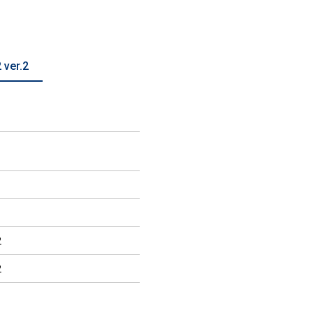
 ver.2
2
2
1