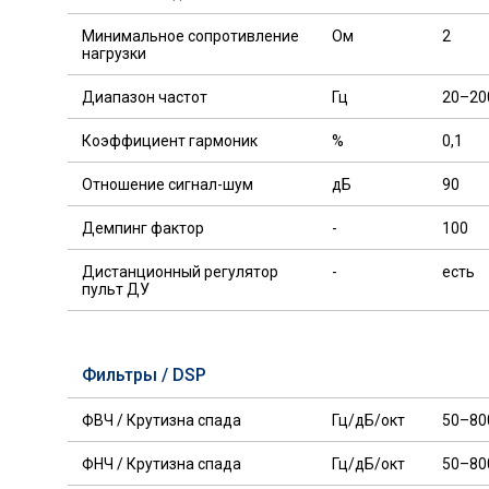
Минимальное сопротивление
Ом
2
нагрузки
Диапазон частот
Гц
20–20
Коэффициент гармоник
%
0,1
Отношение сигнал-шум
дБ
90
Демпинг фактор
-
100
Дистанционный регулятор
-
есть
пульт ДУ
Фильтры / DSP
ФВЧ / Крутизна спада
Гц/дБ/окт
50–80
ФНЧ / Крутизна спада
Гц/дБ/окт
50–80