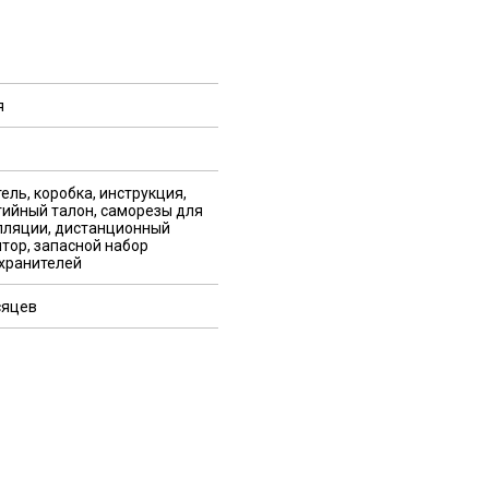
я
ель, коробка, инструкция,
тийный талон, саморезы для
лляции, дистанционный
ятор, запасной набор
хранителей
сяцев