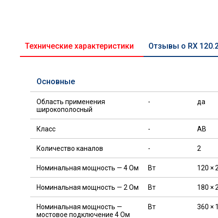
Технические характеристики
Отзывы о RX 120.2
Основные
Область применения
-
да
широкополосный
Класс
-
AB
Количество каналов
-
2
Номинальная мощность — 4 Oм
Вт
120 × 
Номинальная мощность — 2 Oм
Вт
180 × 
Номинальная мощность —
Вт
360 × 
мостовое подключение 4 Oм