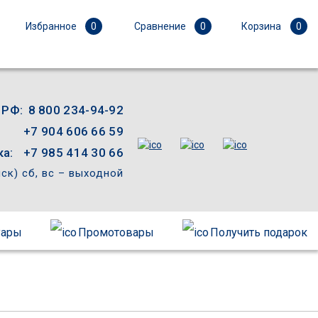
Избранное
0
Сравнение
0
Корзина
0
 РФ:
8 800 234-94-92
+7 904 606 66 59
а:
+7 985 414 30 66
мск) сб, вс – выходной
уары
Промотовары
Получить подарок