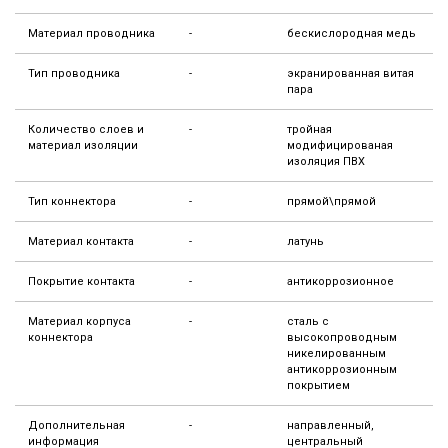
Материал проводника
-
бескислородная медь
Тип проводника
-
экранированная витая
пара
Количество слоев и
-
тройная
материал изоляции
модифицированая
изоляция ПВХ
Тип коннектора
-
прямой\прямой
Материал контакта
-
латунь
Покрытие контакта
-
антикоррозионное
Материал корпуса
-
сталь с
коннектора
высокопроводным
никелированным
антикоррозионным
покрытием
Дополнительная
-
направленный,
информация
центральный