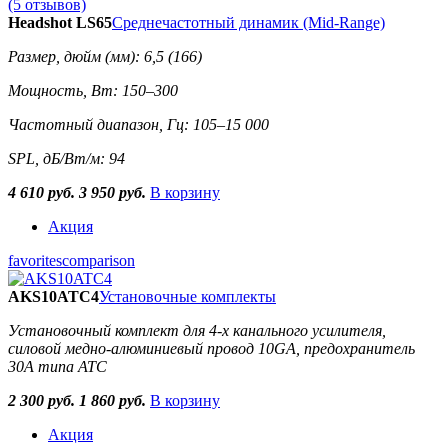
(5 отзывов)
Headshot LS65
Среднечастотный динамик (Mid-Range)
Размер, дюйм (мм): 6,5 (166)
Мощность, Вт: 150–300
Частотный диапазон, Гц: 105–15 000
SPL, дБ/Вт/м: 94
4 610 руб.
3 950 руб.
В корзину
Акция
favorites
comparison
AKS10ATC4
Установочные комплекты
Установочный комплект для 4-х канального усилителя,
силовой медно-алюминиевый провод 10GA, предохранитель
30А типа ATC
2 300 руб.
1 860 руб.
В корзину
Акция