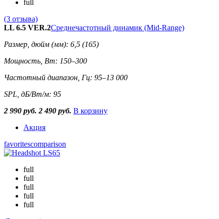
full
(3 отзыва)
LL 6.5 VER.2
Среднечастотный динамик (Mid-Range)
Размер, дюйм (мм): 6,5 (165)
Мощность, Вт: 150–300
Частотный диапазон, Гц: 95–13 000
SPL, дБ/Вт/м: 95
2 990 руб.
2 490 руб.
В корзину
Акция
favorites
comparison
full
full
full
full
full