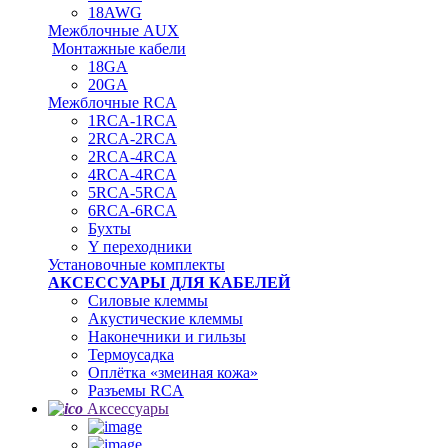
18AWG
Межблочные AUX
Монтажные кабели
18GA
20GA
Межблочные RCA
1RCA-1RCA
2RCA-2RCA
2RCA-4RCA
4RCA-4RCA
5RCA-5RCA
6RCA-6RCA
Бухты
Y переходники
Установочные комплекты
АКСЕССУАРЫ ДЛЯ КАБЕЛЕЙ
Силовые клеммы
Акустические клеммы
Наконечники и гильзы
Термоусадка
Oплётка «змеиная кожа»
Разъемы RCA
Аксессуары