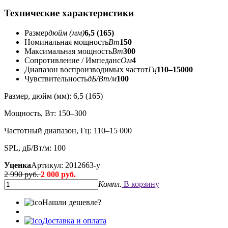
Технические характеристики
Размер
дюйм (мм)
6,5 (165)
Номинальная мощность
Вт
150
Максимальная мощность
Вт
300
Сопротивление / Импеданс
Ом
4
Диапазон воспроизводимых частот
Гц
110–15000
Чувствительность
дБ/Вт/м
100
Размер, дюйм (мм): 6,5 (165)
Мощность, Вт: 150–300
Частотный диапазон, Гц: 110–15 000
SPL, дБ/Вт/м: 100
Уценка
Артикул: 2012663-y
2 990 руб.
2 000 руб.
Компл.
В корзину
Нашли дешевле?
Доставка и оплата