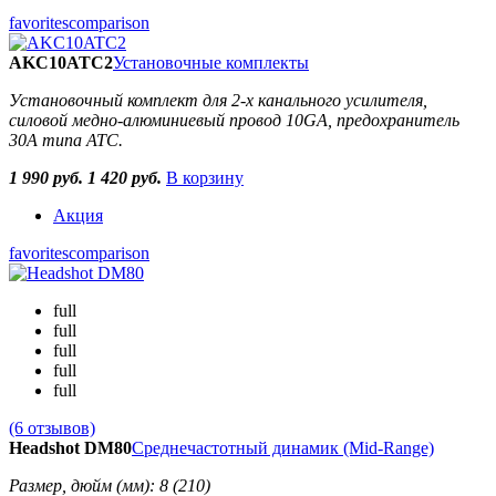
favorites
comparison
AKC10ATC2
Установочные комплекты
Установочный комплект для 2-х канального усилителя,
силовой медно-алюминиевый провод 10GA, предохранитель
30A типа ATC.
1 990 руб.
1 420 руб.
В корзину
Акция
favorites
comparison
full
full
full
full
full
(6 отзывов)
Headshot DM80
Среднечастотный динамик (Mid-Range)
Размер, дюйм (мм): 8 (210)