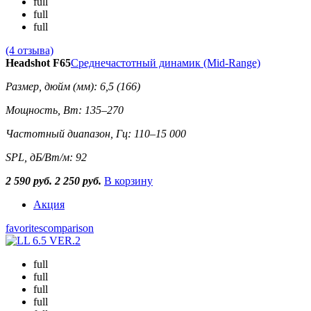
full
full
full
(4 отзыва)
Headshot F65
Среднечастотный динамик (Mid-Range)
Размер, дюйм (мм): 6,5 (166)
Мощность, Вт: 135–270
Частотный диапазон, Гц: 110–15 000
SPL, дБ/Вт/м: 92
2 590 руб.
2 250 руб.
В корзину
Акция
favorites
comparison
full
full
full
full