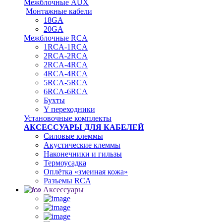
Межблочные AUX
Монтажные кабели
18GA
20GA
Межблочные RCA
1RCA-1RCA
2RCA-2RCA
2RCA-4RCA
4RCA-4RCA
5RCA-5RCA
6RCA-6RCA
Бухты
Y переходники
Установочные комплекты
АКСЕССУАРЫ ДЛЯ КАБЕЛЕЙ
Силовые клеммы
Акустические клеммы
Наконечники и гильзы
Термоусадка
Oплётка «змеиная кожа»
Разъемы RCA
Аксессуары