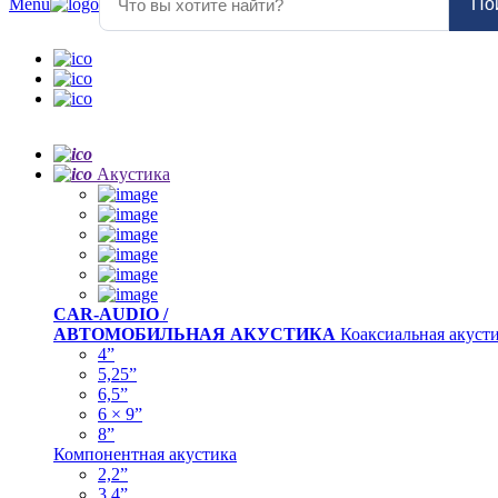
Menu
По
Акустика
CAR-AUDIO /
АВТОМОБИЛЬНАЯ АКУСТИКА
Коаксиальная акуст
4”
5,25”
6,5”
6 × 9”
8”
Компонентная акустика
2,2”
3,4”