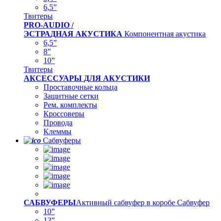
6,5”
Твитеры
PRO-AUDIO /
ЭСТРАДНАЯ АКУСТИКА
Компонентная акустика
6,5”
8”
10”
Твитеры
АКСЕССУАРЫ ДЛЯ АКУСТИКИ
Проставочные кольца
Защитные сетки
Рем. комплекты
Кроссоверы
Провода
Клеммы
Сабвуферы
САБВУФЕРЫ
Активный сабвуфер в коробе
Сабвуфер
10”
12”