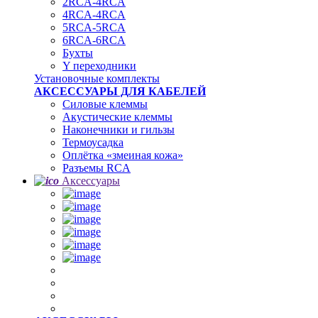
2RCA-4RCA
4RCA-4RCA
5RCA-5RCA
6RCA-6RCA
Бухты
Y переходники
Установочные комплекты
АКСЕССУАРЫ ДЛЯ КАБЕЛЕЙ
Силовые клеммы
Акустические клеммы
Наконечники и гильзы
Термоусадка
Oплётка «змеиная кожа»
Разъемы RCA
Аксессуары