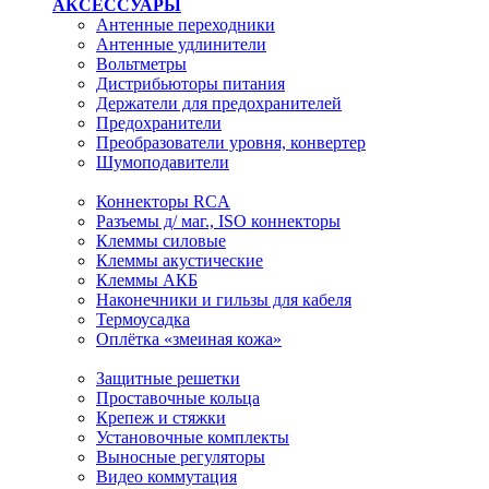
АКСЕССУАРЫ
Антенные переходники
Антенные удлинители
Вольтметры
Дистрибьюторы питания
Держатели для предохранителей
Предохранители
Преобразователи уровня, конвертер
Шумоподавители
Коннекторы RCA
Разъемы д/ маг., ISO коннекторы
Клеммы силовые
Клеммы акустические
Клеммы АКБ
Наконечники и гильзы для кабеля
Термоусадка
Оплётка «змеиная кожа»
Защитные решетки
Проставочные кольца
Крепеж и стяжки
Установочные комплекты
Выносные регуляторы
Видео коммутация