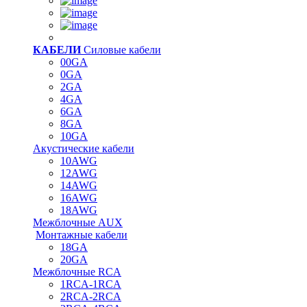
КАБЕЛИ
Силовые кабели
00GA
0GA
2GA
4GA
6GA
8GA
10GA
Акустические кабели
10AWG
12AWG
14AWG
16AWG
18AWG
Межблочные AUX
Монтажные кабели
18GA
20GA
Межблочные RCA
1RCA-1RCA
2RCA-2RCA