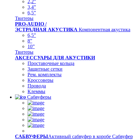
2,2”
3,4”
6,5”
Твитеры
PRO-AUDIO /
ЭСТРАДНАЯ АКУСТИКА
Компонентная акустика
6,5”
8”
10”
Твитеры
АКСЕССУАРЫ ДЛЯ АКУСТИКИ
Проставочные кольца
Защитные сетки
Рем. комплекты
Кроссоверы
Провода
Клеммы
Сабвуферы
САБВУФЕРЫ
Активный сабвуфер в коробе
Сабвуфер