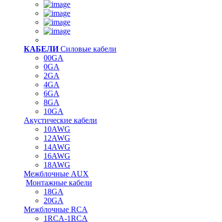
КАБЕЛИ
Силовые кабели
00GA
0GA
2GA
4GA
6GA
8GA
10GA
Акустические кабели
10AWG
12AWG
14AWG
16AWG
18AWG
Межблочные AUX
Монтажные кабели
18GA
20GA
Межблочные RCA
1RCA-1RCA