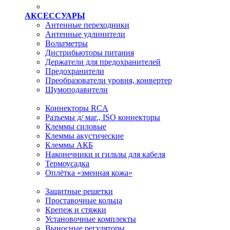
АКСЕССУАРЫ
Антенные переходники
Антенные удлинители
Вольтметры
Дистрибьюторы питания
Держатели для предохранителей
Предохранители
Преобразователи уровня, конвертер
Шумоподавители
Коннекторы RCA
Разъемы д/ маг., ISO коннекторы
Клеммы силовые
Клеммы акустические
Клеммы АКБ
Наконечники и гильзы для кабеля
Термоусадка
Оплётка «змеиная кожа»
Защитные решетки
Проставочные кольца
Крепеж и стяжки
Установочные комплекты
Выносные регуляторы