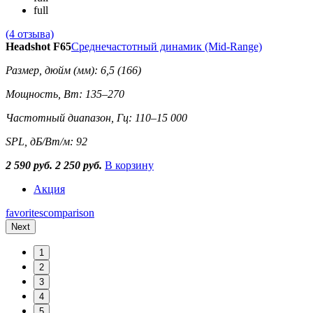
full
(4 отзыва)
Headshot F65
Среднечастотный динамик (Mid-Range)
Размер, дюйм (мм): 6,5 (166)
Мощность, Вт: 135–270
Частотный диапазон, Гц: 110–15 000
SPL, дБ/Вт/м: 92
2 590 руб.
2 250 руб.
В корзину
Акция
favorites
comparison
Next
1
2
3
4
5