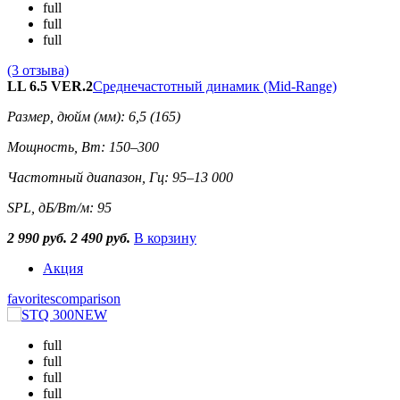
full
full
full
(3 отзыва)
LL 6.5 VER.2
Среднечастотный динамик (Mid-Range)
Размер, дюйм (мм): 6,5 (165)
Мощность, Вт: 150–300
Частотный диапазон, Гц: 95–13 000
SPL, дБ/Вт/м: 95
2 990 руб.
2 490 руб.
В корзину
Акция
favorites
comparison
full
full
full
full