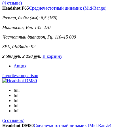
(4 отзыва)
Headshot F65
Среднечастотный динамик (Mid-Range)
Размер, дюйм (мм): 6,5 (166)
Мощность, Вт: 135–270
Частотный диапазон, Гц: 110–15 000
SPL, дБ/Вт/м: 92
2 590 руб.
2 250 руб.
В корзину
Акция
favorites
comparison
full
full
full
full
full
(6 отзывов)
Headshot DM80
Среднечастотный динамик (Mid-Range)