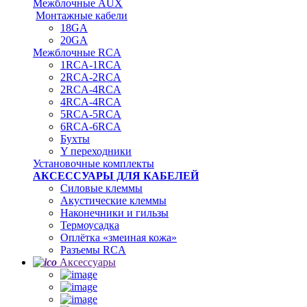
Межблочные AUX
Монтажные кабели
18GA
20GA
Межблочные RCA
1RCA-1RCA
2RCA-2RCA
2RCA-4RCA
4RCA-4RCA
5RCA-5RCA
6RCA-6RCA
Бухты
Y переходники
Установочные комплекты
АКСЕССУАРЫ ДЛЯ КАБЕЛЕЙ
Силовые клеммы
Акустические клеммы
Наконечники и гильзы
Термоусадка
Oплётка «змеиная кожа»
Разъемы RCA
Аксессуары