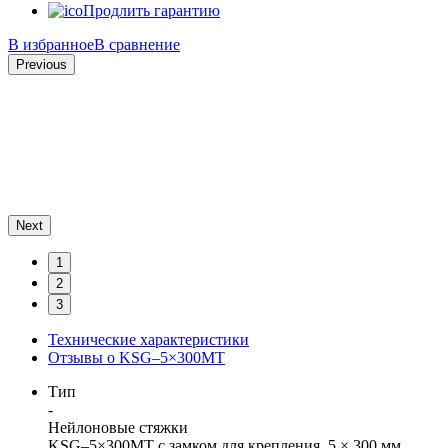
Продлить гарантию
В избранное
В сравнение
Previous
Next
1
2
3
Технические характеристики
Отзывы о KSG–5×300MT
Тип
-
Нейлоновые стяжки
KSG–5×300MT с замком для крепления, 5 × 300 мм