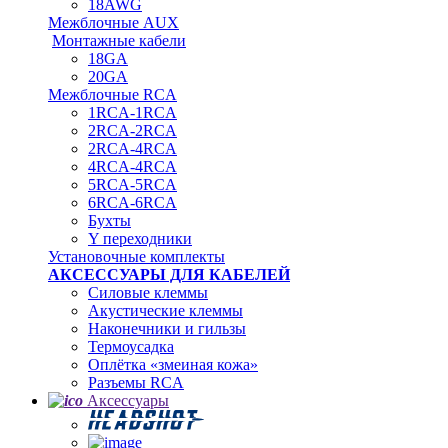
18AWG
Межблочные AUX
Монтажные кабели
18GA
20GA
Межблочные RCA
1RCA-1RCA
2RCA-2RCA
2RCA-4RCA
4RCA-4RCA
5RCA-5RCA
6RCA-6RCA
Бухты
Y переходники
Установочные комплекты
АКСЕССУАРЫ ДЛЯ КАБЕЛЕЙ
Силовые клеммы
Акустические клеммы
Наконечники и гильзы
Термоусадка
Oплётка «змеиная кожа»
Разъемы RCA
Аксессуары