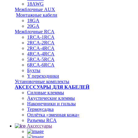
18AWG
Межблочные AUX
Монтажные кабели
18GA
20GA
Межблочные RCA
1RCA-1RCA
2RCA-2RCA
2RCA-4RCA
4RCA-4RCA
5RCA-5RCA
6RCA-6RCA
Бухты
Y переходники
Установочные комплекты
АКСЕССУАРЫ ДЛЯ КАБЕЛЕЙ
Силовые клеммы
Акустические клеммы
Наконечники и гильзы
Термоусадка
Oплётка «змеиная кожа»
Разъемы RCA
Аксессуары