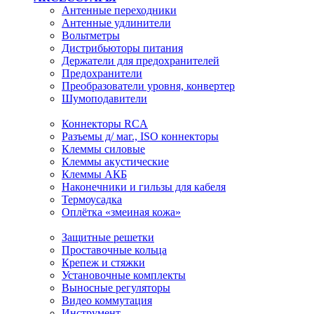
Антенные переходники
Антенные удлинители
Вольтметры
Дистрибьюторы питания
Держатели для предохранителей
Предохранители
Преобразователи уровня, конвертер
Шумоподавители
Коннекторы RCA
Разъемы д/ маг., ISO коннекторы
Клеммы силовые
Клеммы акустические
Клеммы АКБ
Наконечники и гильзы для кабеля
Термоусадка
Оплётка «змеиная кожа»
Защитные решетки
Проставочные кольца
Крепеж и стяжки
Установочные комплекты
Выносные регуляторы
Видео коммутация
Инструмент