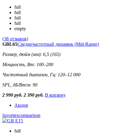
full
full
full
full
empty
(38 отзывов)
GBL65
Среднечастотный динамик (Mid-Range)
Размер, дюйм (мм): 6,5 (165)
Мощность, Вт: 100–200
Частотный диапазон, Гц: 120–12 000
SPL, дБ/Вт/м: 90
2 990 руб.
2 390 руб.
В корзину
Акция
favorites
comparison
full