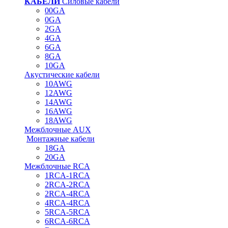
КАБЕЛИ
Силовые кабели
00GA
0GA
2GA
4GA
6GA
8GA
10GA
Акустические кабели
10AWG
12AWG
14AWG
16AWG
18AWG
Межблочные AUX
Монтажные кабели
18GA
20GA
Межблочные RCA
1RCA-1RCA
2RCA-2RCA
2RCA-4RCA
4RCA-4RCA
5RCA-5RCA
6RCA-6RCA