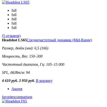
full
full
full
full
full
(5 отзывов)
Headshot LS65
Среднечастотный динамик (Mid-Range)
Размер, дюйм (мм): 6,5 (166)
Мощность, Вт: 150–300
Частотный диапазон, Гц: 105–15 000
SPL, дБ/Вт/м: 94
4 610 руб.
3 950 руб.
В корзину
Акция
favorites
comparison