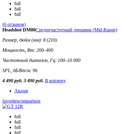
full
full
full
(6 отзывов)
Headshot DM80
Среднечастотный динамик (Mid-Range)
Размер, дюйм (мм): 8 (210)
Мощность, Вт: 200–400
Частотный диапазон, Гц: 100–10 000
SPL, дБ/Вт/м: 96
4 490 руб.
3 490 руб.
В корзину
Акция
favorites
comparison
full
full
full
full