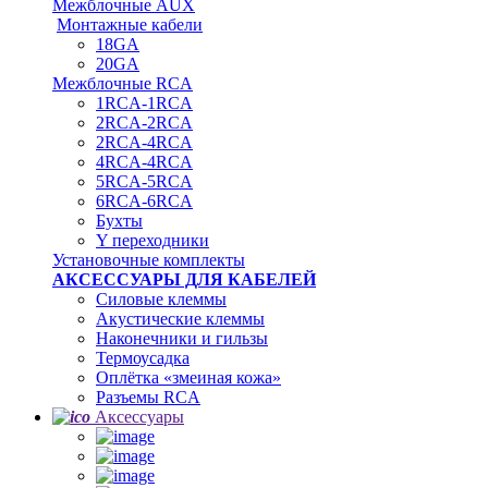
Межблочные AUX
Монтажные кабели
18GA
20GA
Межблочные RCA
1RCA-1RCA
2RCA-2RCA
2RCA-4RCA
4RCA-4RCA
5RCA-5RCA
6RCA-6RCA
Бухты
Y переходники
Установочные комплекты
АКСЕССУАРЫ ДЛЯ КАБЕЛЕЙ
Силовые клеммы
Акустические клеммы
Наконечники и гильзы
Термоусадка
Oплётка «змеиная кожа»
Разъемы RCA
Аксессуары