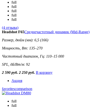
full
full
full
full
full
(4 отзыва)
Headshot F65
Среднечастотный динамик (Mid-Range)
Размер, дюйм (мм): 6,5 (166)
Мощность, Вт: 135–270
Частотный диапазон, Гц: 110–15 000
SPL, дБ/Вт/м: 92
2 590 руб.
2 250 руб.
В корзину
Акция
favorites
comparison
full
full