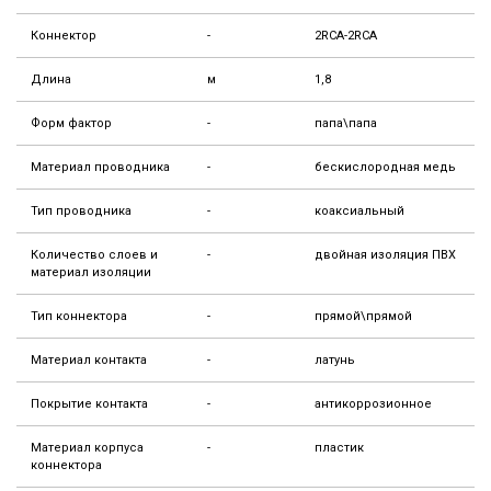
Коннектор
-
2RCA-2RCA
Длина
м
1,8
Форм фактор
-
папа\папа
Материал проводника
-
бескислородная медь
Тип проводника
-
коаксиальный
Количество слоев и
-
двойная изоляция ПВХ
материал изоляции
Тип коннектора
-
прямой\прямой
Материал контакта
-
латунь
Покрытие контакта
-
антикоррозионное
Материал корпуса
-
пластик
коннектора