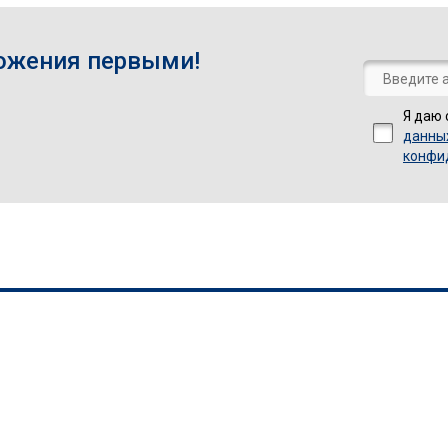
ожения первыми!
Я даю 
данны
конфи