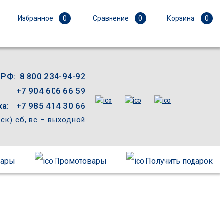
Избранное
0
Сравнение
0
Корзина
0
 РФ:
8 800 234-94-92
+7 904 606 66 59
а:
+7 985 414 30 66
мск) сб, вс – выходной
уары
Промотовары
Получить подарок