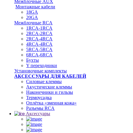
Межблочные AUX
Монтажные кабели
18GA
20GA
Межблочные RCA
1RCA-1RCA
2RCA-2RCA
2RCA-4RCA
4RCA-4RCA
5RCA-5RCA
6RCA-6RCA
Бухты
Y переходники
Установочные комплекты
АКСЕССУАРЫ ДЛЯ КАБЕЛЕЙ
Силовые клеммы
Акустические клеммы
Наконечники и гильзы
Термоусадка
Oплётка «змеиная кожа»
Разъемы RCA
Аксессуары