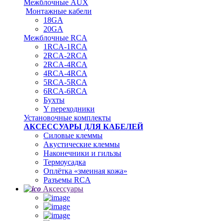
Межблочные AUX
Монтажные кабели
18GA
20GA
Межблочные RCA
1RCA-1RCA
2RCA-2RCA
2RCA-4RCA
4RCA-4RCA
5RCA-5RCA
6RCA-6RCA
Бухты
Y переходники
Установочные комплекты
АКСЕССУАРЫ ДЛЯ КАБЕЛЕЙ
Силовые клеммы
Акустические клеммы
Наконечники и гильзы
Термоусадка
Oплётка «змеиная кожа»
Разъемы RCA
Аксессуары