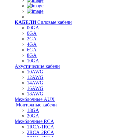
КАБЕЛИ
Силовые кабели
00GA
0GA
2GA
4GA
6GA
8GA
10GA
Акустические кабели
10AWG
12AWG
14AWG
16AWG
18AWG
Межблочные AUX
Монтажные кабели
18GA
20GA
Межблочные RCA
1RCA-1RCA
2RCA-2RCA