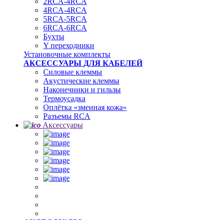
2RCA-4RCA
4RCA-4RCA
5RCA-5RCA
6RCA-6RCA
Бухты
Y переходники
Установочные комплекты
АКСЕССУАРЫ ДЛЯ КАБЕЛЕЙ
Силовые клеммы
Акустические клеммы
Наконечники и гильзы
Термоусадка
Oплётка «змеиная кожа»
Разъемы RCA
Аксессуары