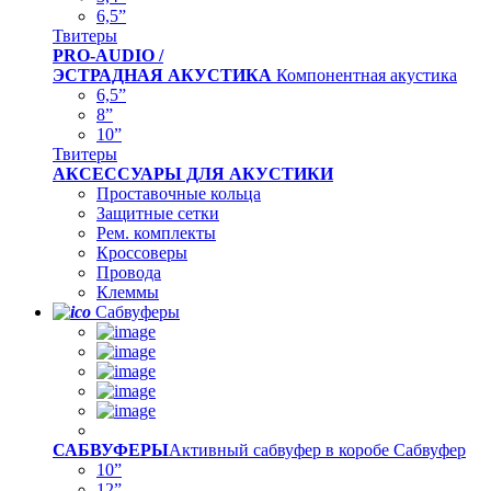
6,5”
Твитеры
PRO-AUDIO /
ЭСТРАДНАЯ АКУСТИКА
Компонентная акустика
6,5”
8”
10”
Твитеры
АКСЕССУАРЫ ДЛЯ АКУСТИКИ
Проставочные кольца
Защитные сетки
Рем. комплекты
Кроссоверы
Провода
Клеммы
Сабвуферы
САБВУФЕРЫ
Активный сабвуфер в коробе
Сабвуфер
10”
12”