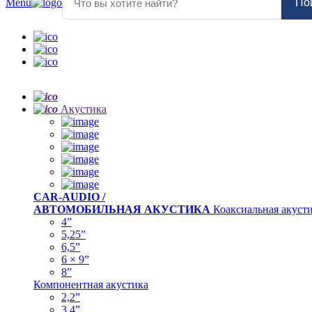
Menu
По
Акустика
CAR-AUDIO /
АВТОМОБИЛЬНАЯ АКУСТИКА
Коаксиальная акуст
4”
5,25”
6,5”
6 × 9”
8”
Компонентная акустика
2,2”
3,4”