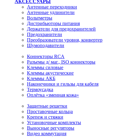
АКСЕССУАРЫ
Антенные переходники
Антенные удлинители
Вольтметры
Дистрибьюторы питания
Держатели для предохранителей
Предохранители
Преобразователи уровня, конвертер
Шумоподавители
Коннекторы RCA
Разъемы д/ маг., ISO коннекторы
Клеммы силовые
Клеммы акустические
Клеммы АКБ
Наконечники и гильзы для кабеля
Термоусадка
Оплётка «змеиная кожа»
Защитные решетки
Проставочные кольца
Крепеж и стяжки
Установочные комплекты
Выносные регуляторы
Видео коммутация