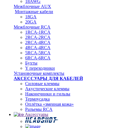
18AWG
Межблочные AUX
Монтажные кабели
18GA
20GA
Межблочные RCA
1RCA-1RCA
2RCA-2RCA
2RCA-4RCA
4RCA-4RCA
5RCA-5RCA
6RCA-6RCA
Бухты
Y переходники
Установочные комплекты
АКСЕССУАРЫ ДЛЯ КАБЕЛЕЙ
Силовые клеммы
Акустические клеммы
Наконечники и гильзы
Термоусадка
Oплётка «змеиная кожа»
Разъемы RCA
Аксессуары